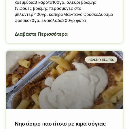
κρεμμύδια3 καρότα100γρ. αλεύρι βρώμης
(νιφάδες βρώμης περασμένες στο
μπλέντερ)100γρ. καπήραΜαιντανό φρέσκοΔυοσμο
φρέσκο70γρ. ελαιόλαδο200γρ φέτα
Διαβάστε Περισσότερα
HEALTHY RECIPES
Νηστίσιμο παστίτσιο με κιμά σόγιας