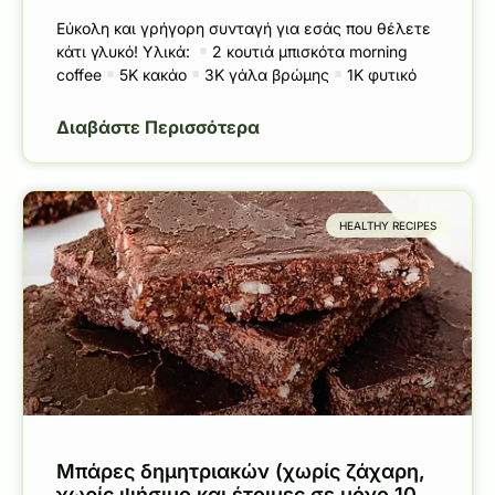
Εύκολη και γρήγορη συνταγή για εσάς που θέλετε
κάτι γλυκό! Υλικά:
2 κουτιά μπισκότα morning
coffee
5Κ κακάο
3Κ γάλα βρώμης
1Κ φυτικό
Διαβάστε Περισσότερα
HEALTHY RECIPES
Μπάρες δημητριακών (χωρίς ζάχαρη,
χωρίς ψήσιμο και έτοιμες σε μόνο 10