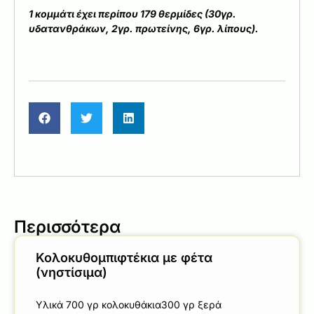
1 κομμάτι έχει περίπου 179 θερμίδες (30γρ.
υδατανθράκων, 2γρ. πρωτείνης, 6γρ. λίπους).
Περισσότερα
Κολοκυθομπιφτέκια με φέτα
(νηστίσιμα)
Υλικά 700 γρ κολοκυθάκια300 γρ ξερά