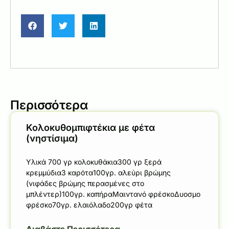
Περισσότερα
Κολοκυθομπιφτέκια με φέτα
(νηστίσιμα)
Υλικά 700 γρ κολοκυθάκια300 γρ ξερά
κρεμμύδια3 καρότα100γρ. αλεύρι βρώμης
(νιφάδες βρώμης περασμένες στο
μπλέντερ)100γρ. καπήραΜαιντανό φρέσκοΔυοσμο
φρέσκο70γρ. ελαιόλαδο200γρ φέτα
Διαβάστε Περισσότερα