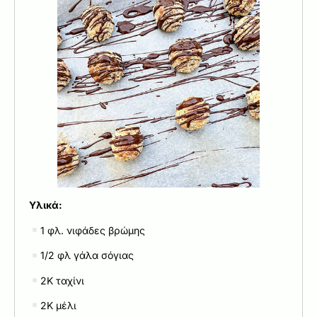
Υλικά:
1 φλ. νιφάδες βρώμης
1/2 φλ γάλα σόγιας
2Κ ταχίνι
2Κ μέλι