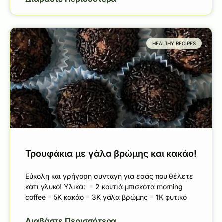
HEALTHY RECIPES
Τρουφάκια με γάλα βρώμης και κακάο!
Εύκολη και γρήγορη συνταγή για εσάς που θέλετε
κάτι γλυκό! Υλικά:
2 κουτιά μπισκότα morning
coffee
5Κ κακάο
3Κ γάλα βρώμης
1Κ φυτικό
Διαβάστε Περισσότερα